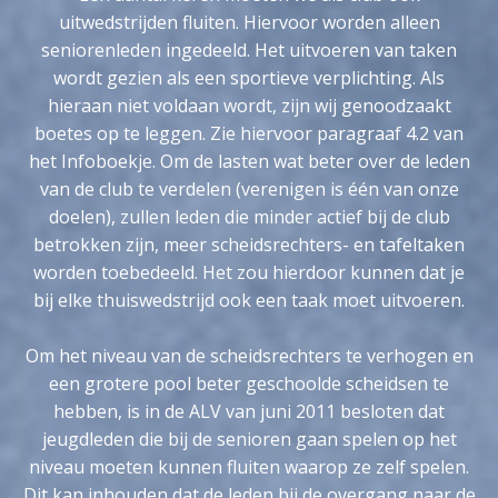
uitwedstrijden fluiten. Hiervoor worden alleen
seniorenleden ingedeeld. Het uitvoeren van taken
wordt gezien als een sportieve verplichting. Als
hieraan niet voldaan wordt, zijn wij genoodzaakt
boetes op te leggen. Zie hiervoor paragraaf 4.2 van
het Infoboekje. Om de lasten wat beter over de leden
van de club te verdelen (verenigen is één van onze
doelen), zullen leden die minder actief bij de club
betrokken zijn, meer scheidsrechters- en tafeltaken
worden toebedeeld. Het zou hierdoor kunnen dat je
bij elke thuiswedstrijd ook een taak moet uitvoeren.
Om het niveau van de scheidsrechters te verhogen en
een grotere pool beter geschoolde scheidsen te
hebben, is in de ALV van juni 2011 besloten dat
jeugdleden die bij de senioren gaan spelen op het
niveau moeten kunnen fluiten waarop ze zelf spelen.
Dit kan inhouden dat de leden bij de overgang naar de