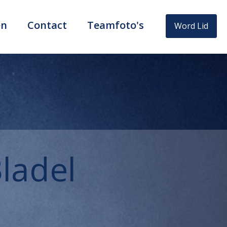
en
Contact
Teamfoto's
Word Lid
ladel