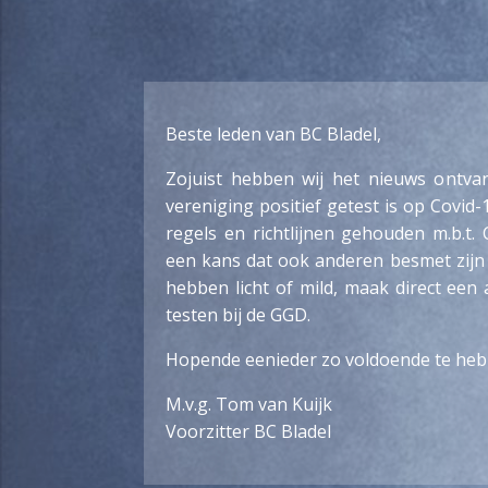
Beste leden van BC Bladel,
Zojuist hebben wij het nieuws ontva
vereniging positief getest is op Covid-19
regels en richtlijnen gehouden m.b.t. 
een kans dat ook anderen besmet zijn 
hebben licht of mild, maak direct een 
testen bij de GGD.
Hopende eenieder zo voldoende te heb
M.v.g. Tom van Kuijk
Voorzitter BC Bladel