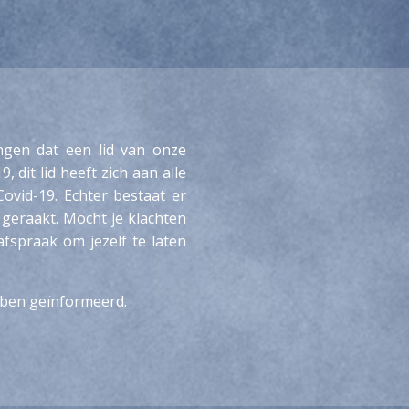
ngen dat een lid van onze
, dit lid heeft zich aan alle
Covid-19. Echter bestaat er
geraakt. Mocht je klachten
afspraak om jezelf te laten
ben geïnformeerd.