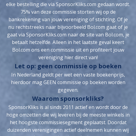
elke bestelling die via SponsorKliks.com gedaan wordt.
75% van deze commissie storten wij op de
bankrekening van jouw vereniging of stichting. Of je
nu rechtstreeks naar bijvoorbeeld Bol.com gaat of je
gaat via SponsorKliks.com naar de site van Bol.com, je
betaalt hetzelfde. Alleen in het laatste geval keert
Bol.com ons een commissie uit en profiteert jouw
vereniging hier direct van!
Let op: geen commissie op boeken
In Nederland geldt per wet een vaste boekenprijs,
hierdoor mag GEEN commissie op boeken worden
gegeven.
Waarom sponsorkliks?
SponsorKliks is al sinds 2011 actief en wordt door de
hoge omzetten die wij leveren bij de meeste winkels in
het hoogste commissiesegment geplaatst. Doordat
duizenden verenigingen actief deelnemen kunnen wij