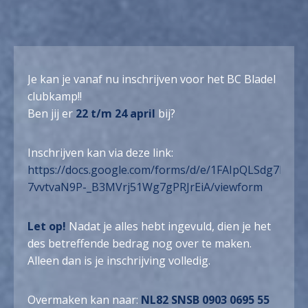
Je kan je vanaf nu inschrijven voor het BC Bladel
clubkamp!!
Ben jij er
22 t/m 24 april
bij?
Inschrijven kan via deze link:
https://docs.google.com/forms/d/e/1FAIpQLSdg7PW
7vvtvaN9P-_B3MVrj51Wg7gPRJrEiA/viewform
Let op!
Nadat je alles hebt ingevuld, dien je het
des betreffende bedrag nog over te maken.
Alleen dan is je inschrijving volledig.
Overmaken kan naar:
NL82 SNSB 0903 0695 55