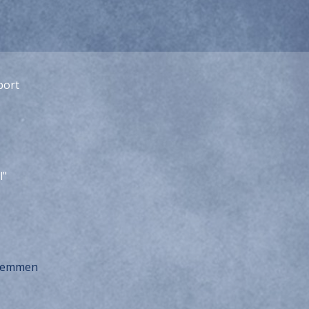
port
l"
stemmen