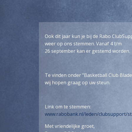
Ook dit jaar kun je bij de Rabo ClubSup
weer op ons stemmen. Vanaf 4 t/m
26 september kan er gestemd worden.
Te vinden onder "Basketball Club Blade
wij hopen graag op uw steun.
Link om te stemmen:
www.rabobank.nl/leden/clubsupport/
Met vriendelijke groet,