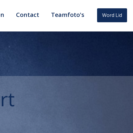
en
Contact
Teamfoto's
Word Lid
rt