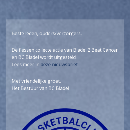
Beste leden, ouders/verzorgers,
De flessen collecte actie van Bladel 2 Beat Cancer
en BC Bladel wordt uitgesteld.
Lees meer in
deze nieuwsbrief
.
Met vriendelijke groet,
Het Bestuur van BC Bladel